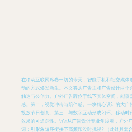
在移动互联网席卷一切的今天，智能手机和社交媒体
动的方式焕发新生。本文将从广告主和广告设计两个角
触达与公信力。户外广告牌位于线下实体空间，能覆
感。第二，视觉冲击与陪伴感。一块精心设计的大广
投放节日创意。第三，与数字互动形成闭环。移动时代
效果的可追踪性。\n\n从广告设计专业角度看，户
词；引形象短序衔接下高频印没时扰视? （此处具