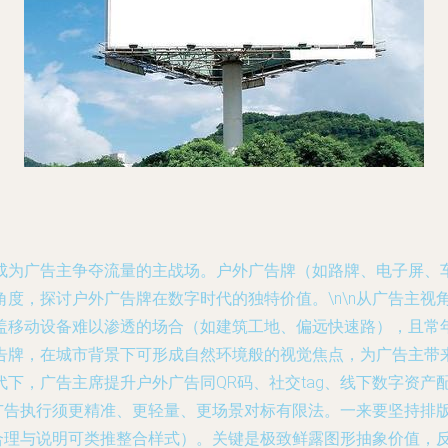
成为广告主争夺流量的主战场。户外广告牌（如路牌、电子屏、
度，探讨户外广告牌在数字时代的独特价值。\n\n从广告主视
盖移动设备难以渗透的场合（如建筑工地、偏远快速路），且常年
告牌，在城市背景下可形成自然环境般的视觉焦点，为广告主带
下，广告主席提升户外广告同QR码、社交tag、线下数字资产
外广告执行须更精准、更轻量、更场景对标有限法。一来要坚持排
套合理与说明可类推整合样式）。关键是极致鲜露图形抽象价值，