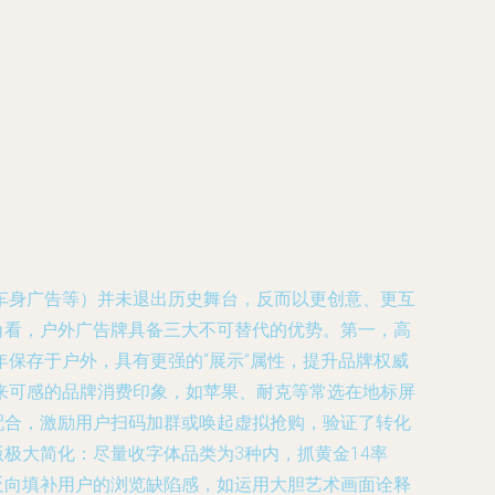
车身广告等）并未退出历史舞台，反而以更创意、更互
角看，户外广告牌具备三大不可替代的优势。第一，高
保存于户外，具有更强的“展示”属性，提升品牌权威
来可感的品牌消费印象，如苹果、耐克等常选在地标屏
配合，激励用户扫码加群或唤起虚拟抢购，验证了转化
版极大简化：尽量收字体品类为3种内，抓黄金14率
反向填补用户的浏览缺陷感，如运用大胆艺术画面诠释