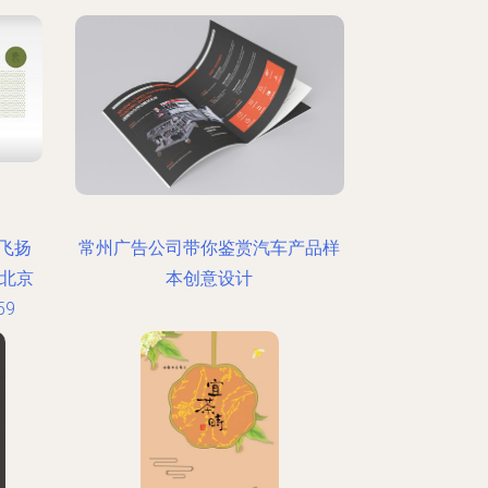
飞扬
常州广告公司带你鉴赏汽车产品样
 北京
本创意设计
59