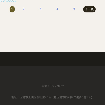
product/
2
3
4
5
1
下一页
电话：1527702**
地址：玉林市玉州区金旺里98号（原玉林市胜利垌市委办1栋1号）